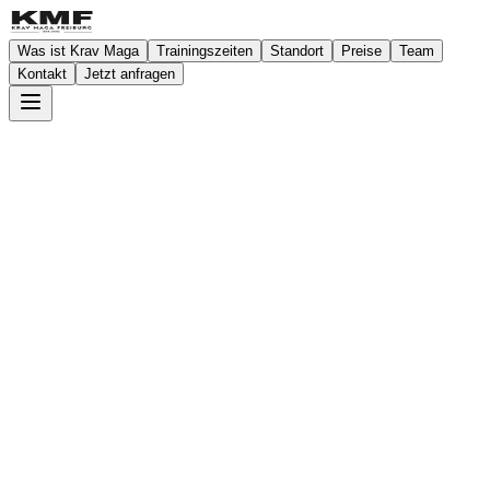
Was ist Krav Maga
Trainingszeiten
Standort
Preise
Team
Kontakt
Jetzt anfragen