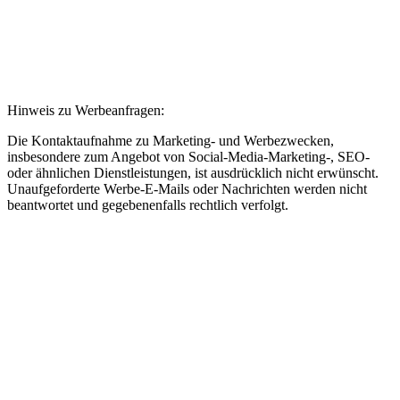
Kanal öffnen
Hinweis zu Werbeanfragen
:
Die Kontaktaufnahme zu Marketing- und Werbezwecken,
insbesondere zum Angebot von Social-Media-Marketing-, SEO-
oder ähnlichen Dienstleistungen, ist ausdrücklich nicht erwünscht.
Unaufgeforderte Werbe-E-Mails oder Nachrichten werden nicht
beantwortet und gegebenenfalls rechtlich verfolgt.
achricht senden
nfragetyp *
ame *
-Mail *
elefon (optional)
evorzugtes Datum
icherheitsfrage *
Neue Aufgabe